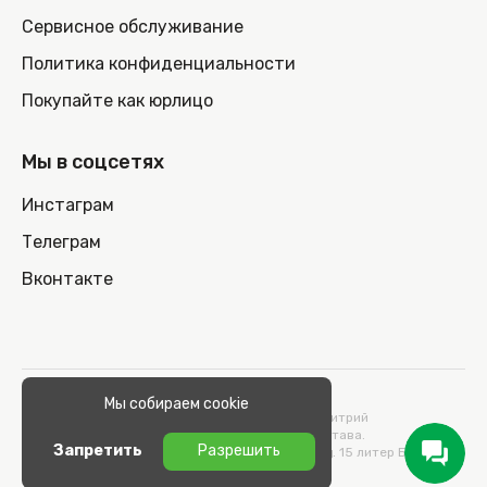
Сервисное обслуживание
Политика конфиденциальности
Покупайте как юрлицо
Мы в соцсетях
Инстаграм
Телеграм
Вконтакте
© 2026 100nout.by,
Мы собираем cookie
ООО «СТОНОУТБУКОВ» Директор Метельский Дмитрий
Константинович, действующий на основании Устава.
Запретить
Разрешить
Адрес: 220100, Беларусь, г. Минск, ул. Кульман, д. 15 литер Б 9/к.
УНП 193664989