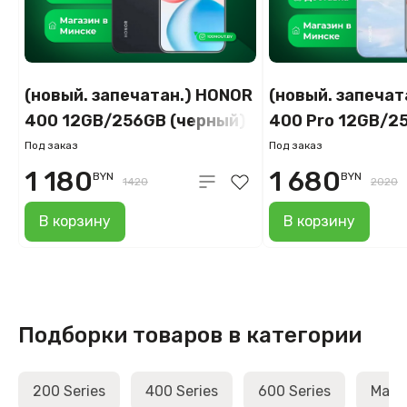
(новый. запечатан.) HONOR
(новый. запечат
400 12GB/256GB (черный)
400 Pro 12GB/2
(голубой)
Под заказ
Под заказ
1 180
1 680
BYN
BYN
1420
2020
В корзину
В корзину
Подборки товаров в категории
200 Series
400 Series
600 Series
Magic