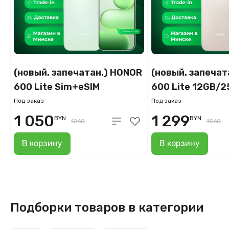
(новый. запечатан.) HONOR
(новый. запечат
600 Lite Sim+eSIM
600 Lite 12GB/
8GB/128GB
международная
Под заказ
Под заказ
международная версия
(пустынное зол
1 050
1 299
BYN
BYN
1260
1560
(зеленый)
В корзину
В корзину
Подборки товаров в категории