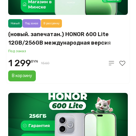
Новый
Под заказ
В рассрочку
(новый. запечатан.) HONOR 600 Lite
12GB/256GB международная версия
(зеленый)
Под заказ
1 299
BYN
1560
В корзину