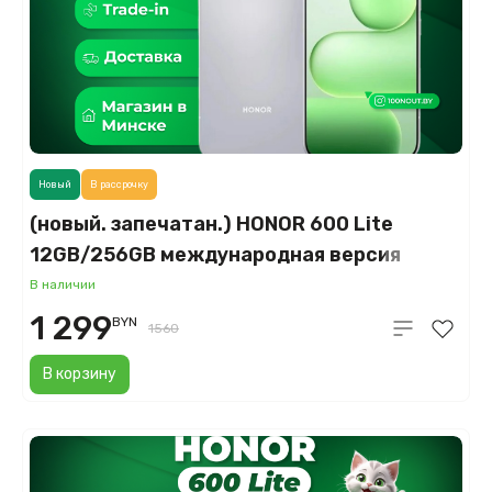
Новый
В рассрочку
(новый. запечатан.) HONOR 600 Lite
12GB/256GB международная версия
(вельветовый серый)
В наличии
1 299
BYN
1560
В корзину