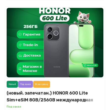
Новый
Под заказ
В рассрочку
(новый. запечатан.) HONOR 600 Lite
Sim+eSIM 8GB/256GB международная
версия (вельветовый черный)
Под заказ