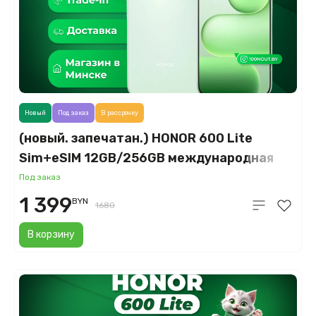
Новый
Под заказ
В рассрочку
(новый. запечатан.) HONOR 600 Lite
Sim+eSIM 12GB/256GB международная
версия (зеленый)
Под заказ
1 399
BYN
1680
В корзину