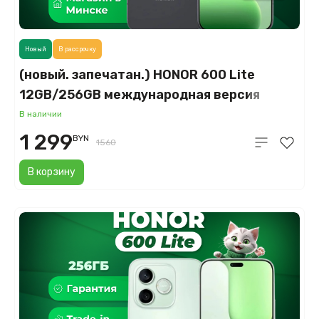
Новый
В рассрочку
(новый. запечатан.) HONOR 600 Lite
12GB/256GB международная версия
(вельветовый черный)
В наличии
1 299
BYN
1560
В корзину