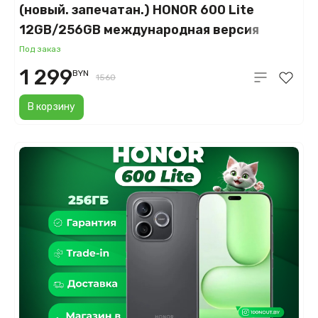
(новый. запечатан.) HONOR 600 Lite
12GB/256GB международная версия
(пустынное золото)
Под заказ
1 299
BYN
1560
В корзину