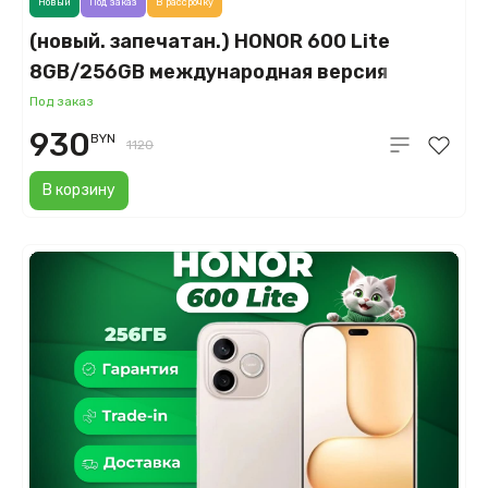
Новый
Под заказ
В рассрочку
(новый. запечатан.) HONOR 600 Lite
8GB/256GB международная версия
(вельветовый серый)
Под заказ
930
BYN
1120
В корзину