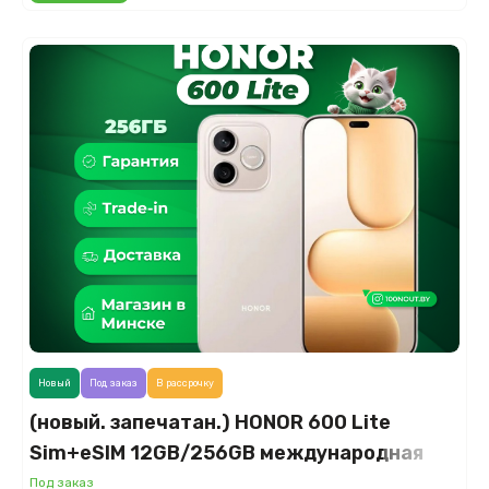
Новый
Под заказ
В рассрочку
(новый. запечатан.) HONOR 600 Lite
Sim+eSIM 12GB/256GB международная
версия (пустынное золото)
Под заказ