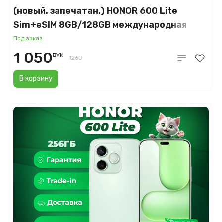
(новый. запечатан.) HONOR 600 Lite
Sim+eSIM 8GB/128GB международная
версия (вельветовый серый)
Под заказ
1 050
BYN
1260
В корзину