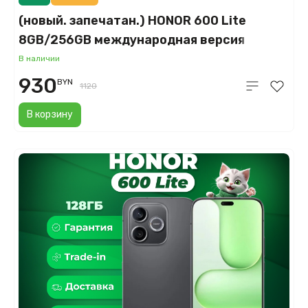
(новый. запечатан.) HONOR 600 Lite
8GB/256GB международная версия
(зеленый)
В наличии
930
BYN
1120
В корзину