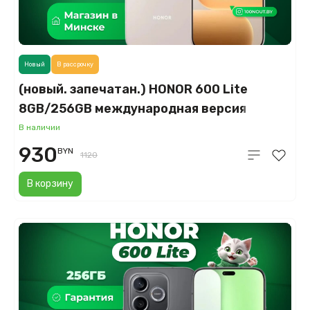
Новый
В рассрочку
(новый. запечатан.) HONOR 600 Lite
8GB/256GB международная версия
(пустынное золото)
В наличии
930
BYN
1120
В корзину