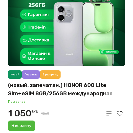
Новый
Под заказ
В рассрочку
(новый. запечатан.) HONOR 600 Lite
Sim+eSIM 8GB/256GB международная
версия (вельветовый серый)
Под заказ
1 050
BYN
1260
В корзину