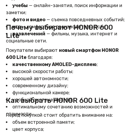
учебы
— онлайн-занятия, поиск информации и
заметки;
фото и видео
— съемка повседневных событий;
Почему выбирают HONOR 600
игр
— комфортная производительность;
развлечений
— фильмы, музыка, интернет и
Lite
социальные сети.
Покупатели выбирают
новый смартфон HONOR
600 Lite
благодаря:
качественному AMOLED-дисплею
;
высокой скорости работы;
хорошей автономности;
современному дизайну;
функциональной камере;
Как выбрать HONOR 600 Lite
удобной системе Android;
оптимальному сочетанию возможностей и
стоимости.
Перед покупкой стоит обратить внимание на:
объем встроенной памяти;
цвет корпуса;