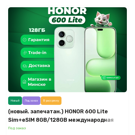
Новый
Под заказ
В рассрочку
(новый. запечатан.) HONOR 600 Lite
Sim+eSIM 8GB/128GB международная
версия (зеленый)
Под заказ