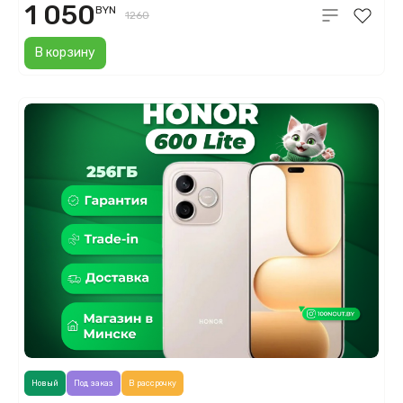
1 050
BYN
1260
В корзину
Новый
Под заказ
В рассрочку