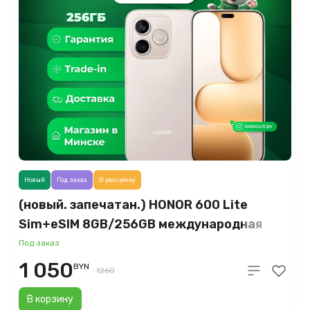
Новый
Под заказ
В рассрочку
(новый. запечатан.) HONOR 600 Lite
Sim+eSIM 8GB/256GB международная
версия (пустынное золото)
Под заказ
1 050
BYN
1260
В корзину