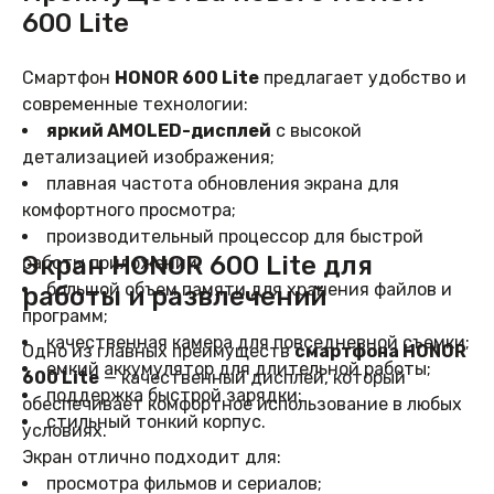
600 Lite
Смартфон
HONOR 600 Lite
предлагает удобство и
современные технологии:
яркий AMOLED-дисплей
с высокой
детализацией изображения;
плавная частота обновления экрана для
комфортного просмотра;
производительный процессор для быстрой
Экран HONOR 600 Lite для
работы приложений;
большой объем памяти для хранения файлов и
работы и развлечений
программ;
качественная камера для повседневной съемки;
Одно из главных преимуществ
смартфона HONOR
емкий аккумулятор для длительной работы;
600 Lite
— качественный дисплей, который
поддержка быстрой зарядки;
обеспечивает комфортное использование в любых
стильный тонкий корпус.
условиях.
Экран отлично подходит для:
просмотра фильмов и сериалов;