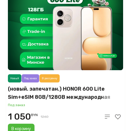
Новый
Под заказ
В рассрочку
(новый. запечатан.) HONOR 600 Lite
Sim+eSIM 8GB/128GB международная
версия (пустынное золото)
Под заказ
1 050
BYN
1260
В корзину