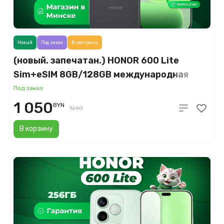
Новый
Под заказ
В рассрочку
(новый. запечатан.) HONOR 600 Lite
Sim+eSIM 8GB/128GB международная
версия (вельветовый черный)
Под заказ
1 050
BYN
1260
В корзину