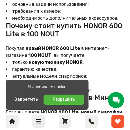
основные задачи использования;
требования к камере;
необходимость дополнительных аксессуаров.
Почему стоит купить HONOR 600
Lite в 100 NOUT
Покупая
новый HONOR 600 Lite
в интернет-
магазине
100 NOUT
, вы получаете:
только
новую технику HONOR
;
гарантию качества;
актуальные модели смартфонов;
выгодные цены;
Мы собираем cookie
помощь специалистов при выборе;
Купить HONOR 600 Lite в Минске
удобное оформление заказа;
Запретить
Разрешить
доставку по Минску и Беларуси.
Если вы ищете
HONOR 600 Lite
,
новый смартфон
HONOR
,
HONOR 600 Lite купить в Минске
,
смартфон с AMOLED экраном
,
мощный Android-