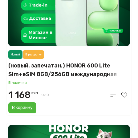
Новый
В рассрочку
(новый. запечатан.) HONOR 600 Lite
Sim+eSIM 8GB/256GB международная
версия (зеленый)
В наличии
1 168
BYN
1410
В корзину