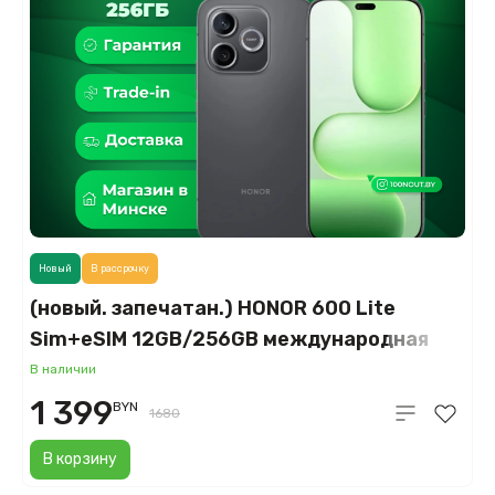
Новый
В рассрочку
(новый. запечатан.) HONOR 600 Lite
Sim+eSIM 12GB/256GB международная
версия (вельветовый черный)
В наличии
1 399
BYN
1680
В корзину