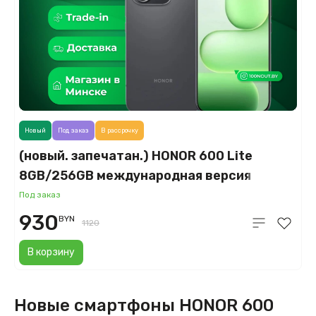
Новый
Под заказ
В рассрочку
(новый. запечатан.) HONOR 600 Lite
8GB/256GB международная версия
(вельветовый черный)
Под заказ
930
BYN
1120
В корзину
Новые смартфоны HONOR 600