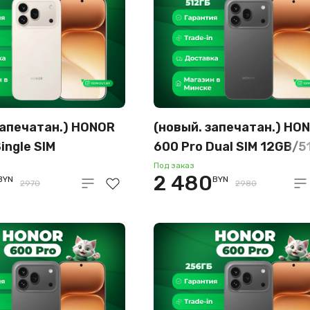
запечатан.) HONOR
(новый. запечатан.) HO
ingle SIM
600 Pro Dual SIM 12GB/
6GB
международная версия
Под заказ
2 480
BYN
BYN
родная версия
(черный)
2970
2980
й)