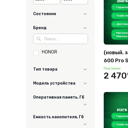
Состояние
новый
Бренд
HONOR
(новый. 
600 Pro S
12GB/25
Под заказ
Тип товара
2 470
междуна
Смартфон
Модель устройства
(бежевы
600 Pro
Оперативная память, Гб
12
Емкость накопителя, Гб