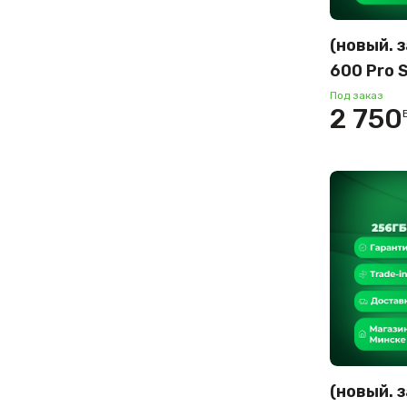
(новый. 
600 Pro S
12GB/51
Под заказ
2 750
версия (
(новый. 