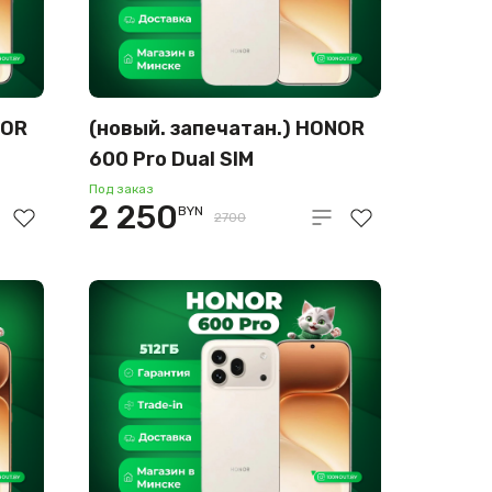
NOR
(новый. запечатан.) HONOR
600 Pro Dual SIM
12GB/256GB
Под заказ
2 250
BYN
международная версия
2700
(бежевый)