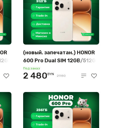
NOR
(новый. запечатан.) HONOR
512GB
600 Pro Dual SIM 12GB/512GB
международная версия
Под заказ
2 480
BYN
(бежевый)
2980