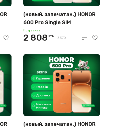
NOR
(новый. запечатан.) HONOR
600 Pro Single SIM
12GB/512GB международная
Под заказ
2 808
BYN
версия (бежевый)
3370
NOR
(новый. запечатан.) HONOR