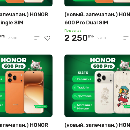
запечатан.) HONOR
(новый. запечатан.) HO
ingle SIM
600 Pro Dual SIM
2GB международная
12GB/256GB
Под заказ
2 250
BYN
BYN
оранжевый)
международная версия
3300
2700
(оранжевый)
запечатан.) HONOR
(новый. запечатан.) HO