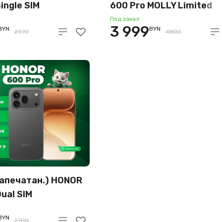
ingle SIM
600 Pro MOLLY Limited
6GB
Edition Dual SIM 12GB/5
Под заказ
3 999
BYN
BYN
родная версия
международная версия
2970
4800
вый)
(бежевый)
запечатан.) HONOR
ual SIM
6GB
BYN
2700