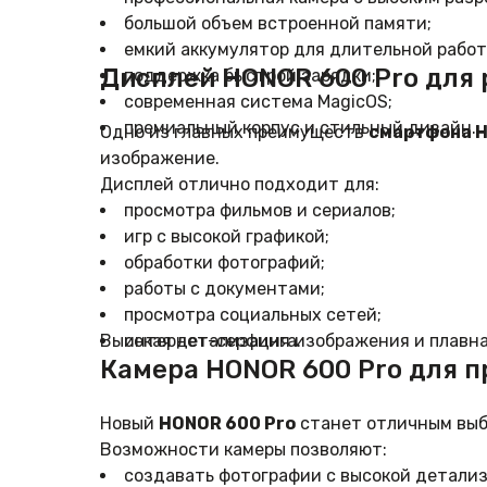
большой объем встроенной памяти;
емкий аккумулятор для длительной работ
Дисплей HONOR 600 Pro для 
поддержка быстрой зарядки;
современная система MagicOS;
премиальный корпус и стильный дизайн.
Одно из главных преимуществ
смартфона H
изображение.
Дисплей отлично подходит для:
просмотра фильмов и сериалов;
игр с высокой графикой;
обработки фотографий;
работы с документами;
просмотра социальных сетей;
Высокая детализация изображения и плавная
интернет-серфинга.
Камера HONOR 600 Pro для 
Новый
HONOR 600 Pro
станет отличным выбо
Возможности камеры позволяют:
создавать фотографии с высокой детали