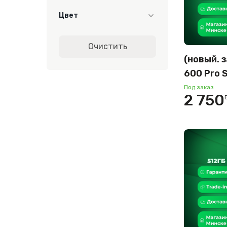
256
Цвет
512
Бежевый
Очистить
оранжевый
(новый. 
черный
600 Pro S
12GB/51
Под заказ
2 750
версия (