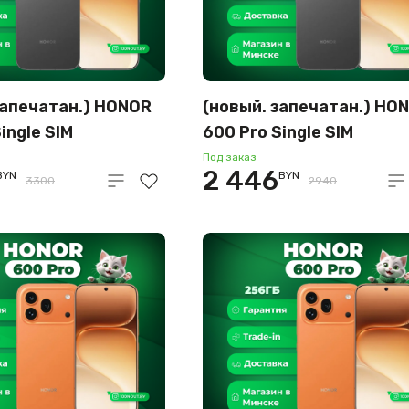
запечатан.) HONOR
(новый. запечатан.) HO
ingle SIM
600 Pro Single SIM
2GB международная
12GB/256GB
Под заказ
2 446
BYN
BYN
черный)
международная версия
3300
2940
(черный)