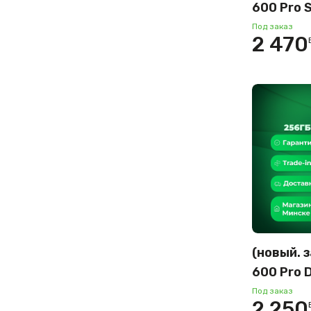
600 Pro S
12GB/25
Под заказ
2 470
междуна
(оранже
(новый. 
600 Pro D
12GB/25
Под заказ
2 250