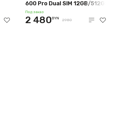
600 Pro Dual SIM 12GB/512GB
12GB
международная версия
Под заказ
2 480
BYN
(оранжевый)
2980