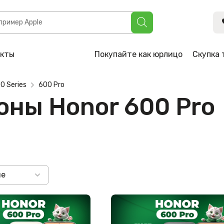
акты
Покупайте как юрлицо
Скупка 
0 Series
600 Pro
ны Honor 600 Pro
не