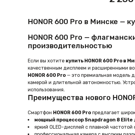
междуна
(черный)
HONOR 600 Pro в Минске — к
HONOR 600 Pro — флагманск
производительностью
Если вы хотите
купить HONOR 600 Pro в М
качественным дисплеем и расширенными во
HONOR 600 Pro
— это премиальная модель д
камерой и длительной автономностью. Устр
использования.
Преимущества нового HONOR
Смартфон
HONOR 600 Pro
предлагает широк
мощный процессор Snapdragon 8 Elite
яркий OLED-дисплей с плавной частотой 
профессиональная камера с высоким раз