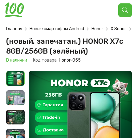
Поиск
товаров
Главная
Новые смартофны Android
Honor
X Series
X7
(новый. запечатан.) HONOR X7c
8GB/256GB (зелёный)
В наличии
Код товара:
Honor-055