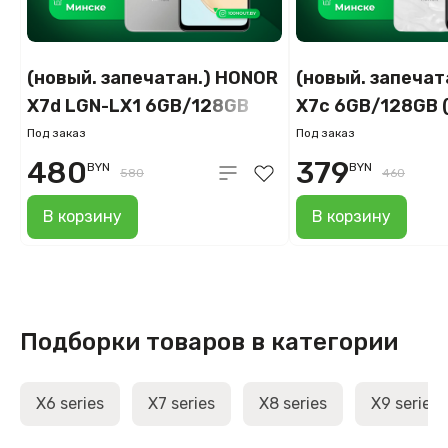
(новый. запечатан.) HONOR
(новый. запечат
X7d LGN-LX1 6GB/128GB
X7c 6GB/128GB 
(метеорное серебро)
Под заказ
Под заказ
480
379
BYN
BYN
580
460
В корзину
В корзину
Подборки товаров в категории
X6 series
X7 series
X8 series
X9 series