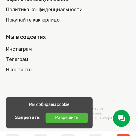
Политика конфиденциальности
Покупайте как юрлицо
Мы в соцсетях
Инстаграм
Телеграм
Вконтакте
© 2026 100nout.by,
Мы собираем cookie
ООО «СТОНОУТБУКОВ» Директор Метельский Дмитрий
Константинович, действующий на основании Устава.
Запретить
Разрешить
Адрес: 220100, Беларусь, г. Минск, ул. Кульман, д. 15 литер Б 9/к.
УНП 193664989