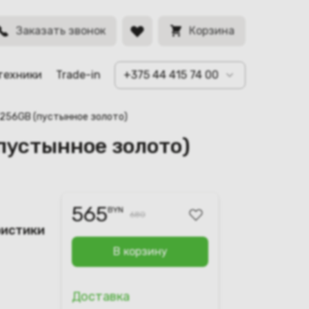
BYN
Заказать звонок
Корзина
техники
Trade-in
+375 44 415 74 00
/256GB (пустынное золото)
пустынное золото)
565
BYN
680
ристики
В корзину
Доставка