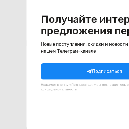
Цвет
золотистый
Получайте инте
предложения пе
Похожие товары
Новые поступления, скидки и новости
нашем Телеграм-канале
Подписаться
Нажимая кнопку «Подписаться» вы соглашаетесь 
конфиденциальности
(новый. запечатан.) HONOR
(новы