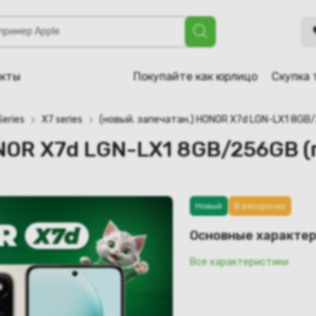
GN-LX1 8GB/256GB (пустынное золото)
акты
Покупайте как юрлицо
Скупка 
Series
X7 series
(новый. запечатан.) HONOR X7d LGN-LX1 8GB
ONOR X7d LGN-LX1 8GB/256GB (
Новый
В рассрочку
Основные характе
Все характеристики