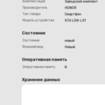
Комплектация
Заводской комплект
Производитель
HONOR
Тип товара
Смартфон
Модель устройства
X7d LGN-LX1
Состояние
Состояние
новый
Внешний вид
Новый
Оперативная память
Оперативная память
8
Хранение данных
Емкость накопителя
256
Конструкция