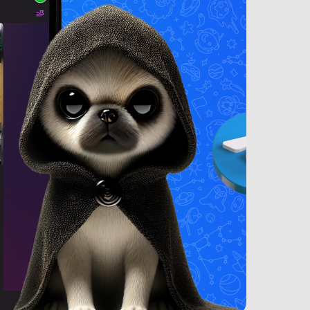
ONOR
(новый. запечатан.) HONOR