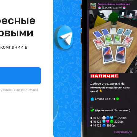
ресные
рвыми
 компании в
с условиями
политики
й. запечатан.) HONOR
(новый. запечатан.) H