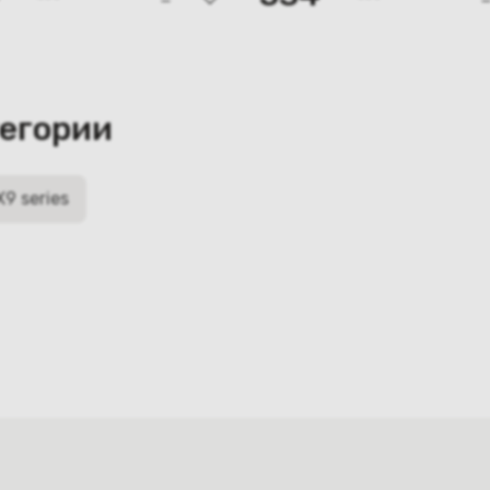
тегории
X9 series