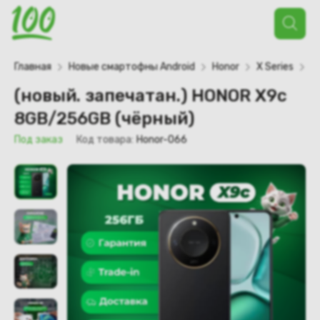
Поиск
товаров
Главная
Новые смартофны Android
Honor
X Series
X
(новый. запечатан.) HONOR X9c
8GB/256GB (чёрный)
Под заказ
Код товара:
Honor-066