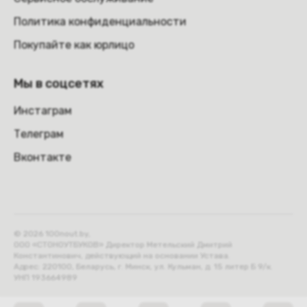
Политика конфиденциальности
Покупайте как юрлицо
Мы в соцсетях
Инстаграм
Телеграм
Вконтакте
© 2026 100nout.by,
ООО «СТОНОУТБУКОВ» Директор Метельский Дмитрий
Константинович, действующий на основании Устава.
Адрес: 220100, Беларусь, г. Минск, ул. Кульман, д. 15 литер Б 9/к.
УНП 193664989