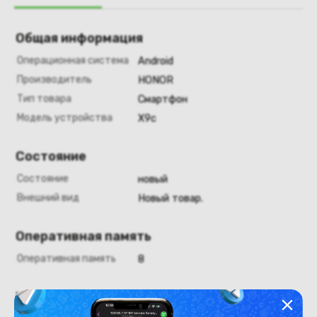
Общая информация
Операционная система
Android
Производитель
HONOR
Тип товара
Смартфон
Модель устройства
X9c
Состояние
Состояние
новый
Внешний вид
Новый товар.
Оперативная память
Оперативная память
8
Хранение данных