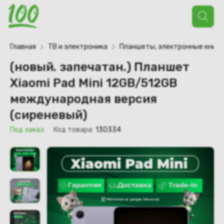
Поиск
товаров
Главная
ТВ и электроника
Планшеты, электронные книги
(новый. запечатан.) Планшет
Xiaomi Pad Mini 12GB/512GB
международная версия
(сиреневый)
Под заказ
Код товара:
130334