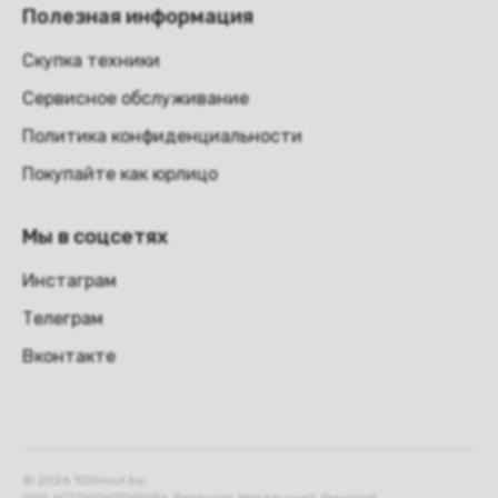
Полезная информация
Скупка техники
Сервисное обслуживание
Политика конфиденциальности
Покупайте как юрлицо
Мы в соцсетях
Инстаграм
Телеграм
Вконтакте
© 2026 100nout.by,