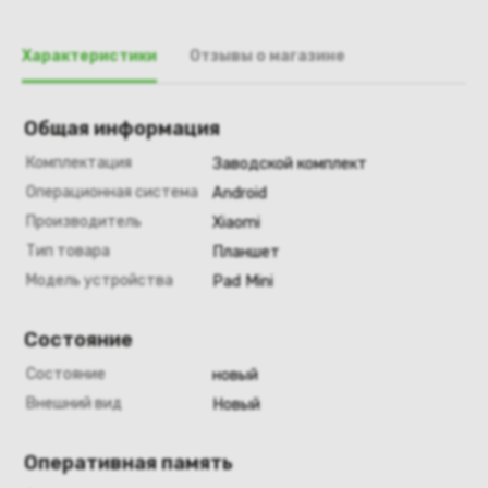
Характеристики
Отзывы о магазине
Общая информация
Комплектация
Заводской комплект
Операционная система
Android
Производитель
Xiaomi
Тип товара
Планшет
Модель устройства
Pad Mini
Состояние
Состояние
новый
Внешний вид
Новый
Оперативная память