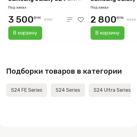
SM-S928B 1 TB (титановый
SM-S928B 512G
Под заказ
Под заказ
серый)
(титановый жё
3 500
2 800
BYN
BYN
4140
3360
В корзину
В корзину
Подборки товаров в категории
S24 FE Series
S24 Series
S24 Ultra Series