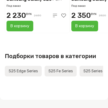
S936B 12GB/256GB (сине-
S936B 12GB/25
Под заказ
Под заказ
черный)
(розовое золото
2 230
2 350
BYN
BYN
2680
2820
В корзину
В корзину
Подборки товаров в категории
S25 Edge Series
S25 Fe Series
S25 Series