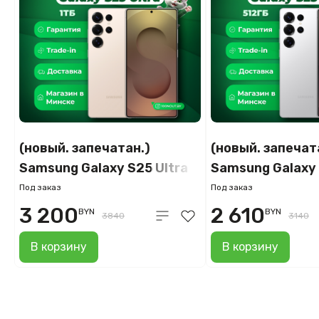
(новый. запечатан.)
(новый. запечат
Samsung Galaxy S25 Ultra
Samsung Galaxy 
SM-S938B 12GB/1TB
SM-S938B 12GB
Под заказ
Под заказ
(розовый титан)
(серебряный ти
3 200
2 610
BYN
BYN
3840
3140
В корзину
В корзину