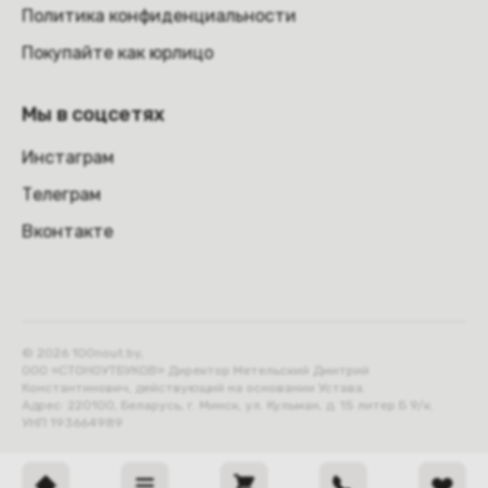
Политика конфиденциальности
Покупайте как юрлицо
Мы в соцсетях
Инстаграм
Телеграм
Вконтакте
© 2026 100nout.by,
ООО «СТОНОУТБУКОВ» Директор Метельский Дмитрий
Константинович, действующий на основании Устава.
Адрес: 220100, Беларусь, г. Минск, ул. Кульман, д. 15 литер Б 9/к.
УНП 193664989