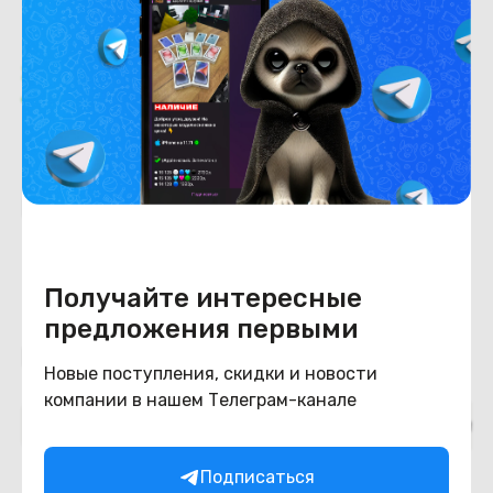
Характеристики
Отзывы о магазине
Похожие товары
Получайте интересные
предложения первыми
Подборки товаров в категории
Новые поступления, скидки и новости
компании в нашем Телеграм-канале
JBL
Misc
Бытовая техника
Инструме
Подписаться