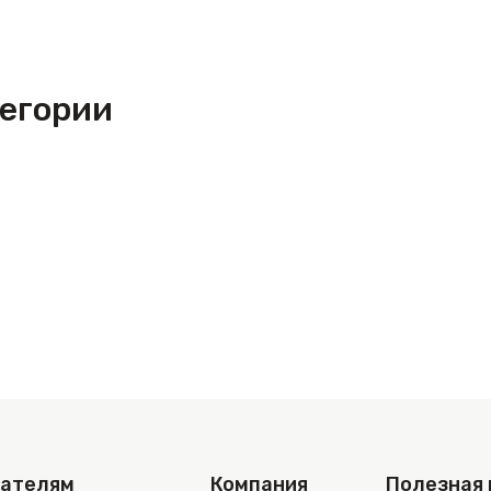
тегории
пателям
Компания
Полезная