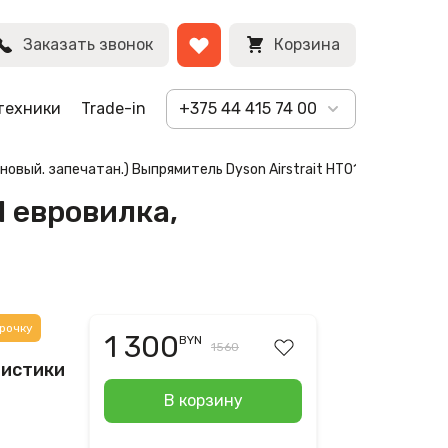
BYN
й (Prussian
Заказать звонок
Корзина
техники
Trade-in
+375 44 415 74 00
(новый. запечатан.) Выпрямитель Dyson Airstrait HT01 евровилка, 
1 евровилка,
рочку
1 300
BYN
1560
ристики
В корзину