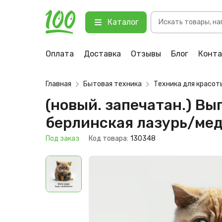
(новый. запечатан.) Выпрямитель
Поиск
Blue/Cooper)
Каталог
товаров
123 Под заказ
Оплата
Доставка
Отзывы
Блог
Конт
Главная
Бытовая техника
Техника для красот
(новый. запечатан.) Вы
берлинская лазурь/мед
Под заказ
Код товара:
130348