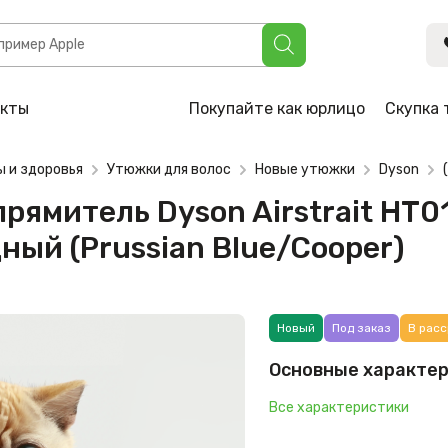
 Dyson Airstrait HT01 евровилка, берлинская лазурь/медны
акты
Покупайте как юрлицо
Скупка 
ы и здоровья
Утюжки для волос
Новые утюжки
Dyson
прямитель Dyson Airstrait HT0
ный (Prussian Blue/Cooper)
Новый
Под заказ
В расс
Основные характе
Все характеристики