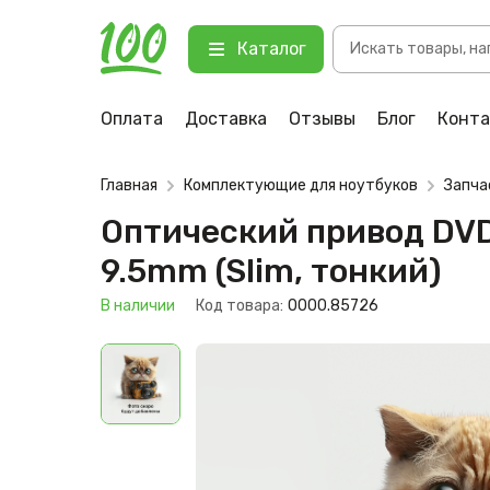
Поиск
Оптический привод DVD RW (DA-8A
Каталог
товаров
123 В наличии
Оплата
Доставка
Отзывы
Блог
Конт
Главная
Комплектующие для ноутбуков
Запча
Оптический привод DVD
9.5mm (Slim, тонкий)
В наличии
Код товара:
0000.85726