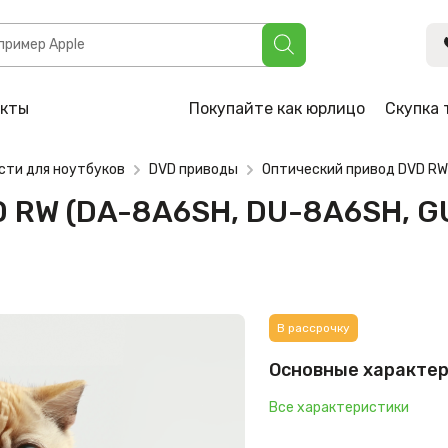
6SH, DU-8A6SH, GUE1N, DA-8AESH11B), 9.5mm (Slim, тонкий
акты
Покупайте как юрлицо
Скупка 
сти для ноутбуков
DVD приводы
Оптический привод DVD RW 
 RW (DA-8A6SH, DU-8A6SH, G
В рассрочку
Основные характе
Все характеристики