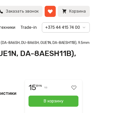
)
BYN
Заказать звонок
Корзина
техники
Trade-in
+375 44 415 74 00
(DA-8A6SH, DU-8A6SH, GUE1N, DA-8AESH11B), 9.5mm (Slim, тонкий
UE1N, DA-8AESH11B),
15
BYN
18
ристики
В корзину