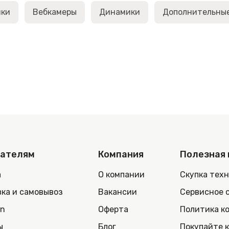
ики
Вебкамеры
Динамики
Дополнительны
пателям
Компания
Полезная
а
О компании
Скупка тех
ка и самовывоз
Вакансии
Сервисное 
in
Оферта
Политика к
ы
Блог
Покупайте 