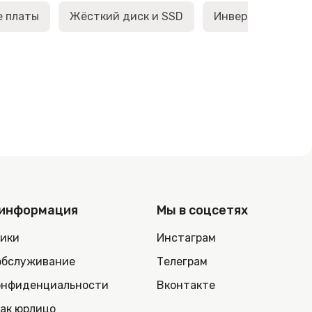
е платы
Жёсткий диск и SSD
Инверторы матри
 информация
Мы в соцсетях
ники
Инстаграм
обслуживание
Телеграм
онфиденциальности
Вконтакте
как юрлицо