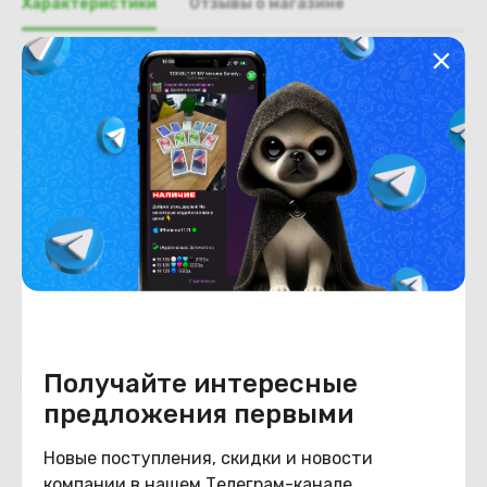
Характеристики
Отзывы о магазине
Общая информация
Производитель
Asus
Тип товара
Петли
Состояние
Состояние
удовлетворительное
Получайте интересные
Похожие товары
предложения первыми
Новые поступления, скидки и новости
компании в нашем Телеграм-канале