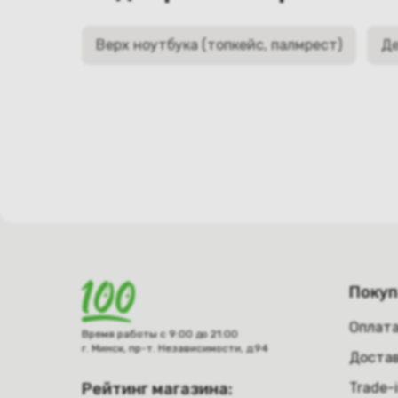
Верх ноутбука (топкейс, палмрест)
Де
Поку
Оплат
Время работы с 9:00 до 21:00
г. Минск, пр-т. Независимости, д.94
Достав
Рейтинг магазина:
Trade-