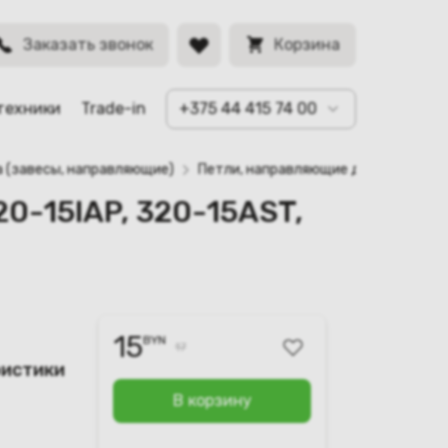
00210, CJ-R)
BYN
Заказать звонок
Корзина
техники
Trade-in
+375 44 415 74 00
а (завесы, направляющие)
Петли, направляющие для ноутбука L
0-15IAP, 320-15AST,
15
BYN
17
ристики
В корзину