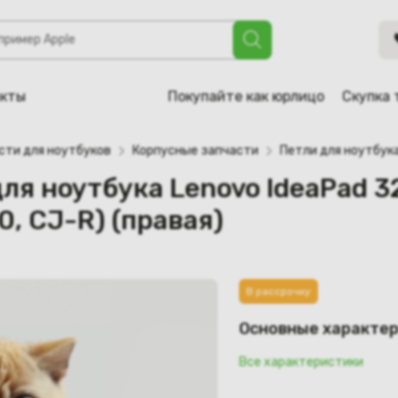
а Lenovo IdeaPad 320-15IAP, 320-15AST, 320-15ISK (AM13R0
акты
Покупайте как юрлицо
Скупка 
сти для ноутбуков
Корпусные запчасти
Петли для ноутбук
я ноутбука Lenovo IdeaPad 32
, CJ-R) (правая)
В рассрочку
Основные характе
Все характеристики