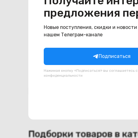
Получайте инте
Общая информация
предложения пе
Производитель
Lenovo
Тип товара
Петли
Новые поступления, скидки и новости
нашем Телеграм-канале
Состояние
Состояние
удовлетворительное
Подписаться
Нажимая кнопку «Подписаться» вы соглашаетесь 
конфиденциальности
Похожие товары
Подборки товаров в ка