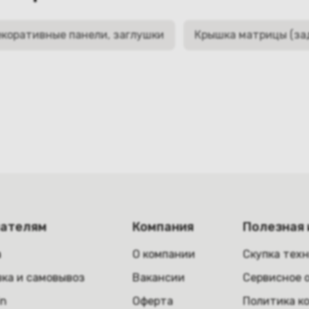
коративные панели, заглушки
Крышка матрицы (за
пателям
Компания
Полезная
а
О компании
Скупка тех
ка и самовывоз
Вакансии
Сервисное 
in
Оферта
Политика к