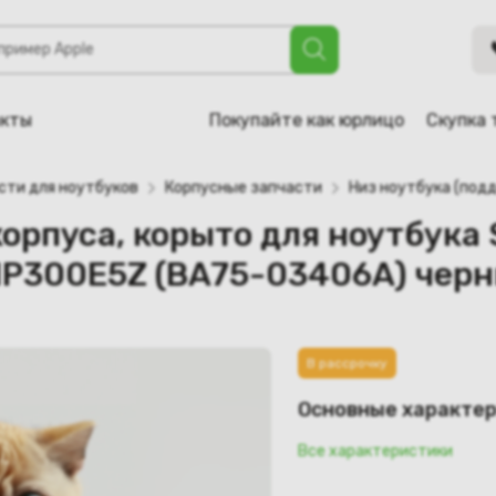
корыто для ноутбука Samsung NP305E5A, NP300E5A, NP305E
акты
Покупайте как юрлицо
Скупка 
сти для ноутбуков
Корпусные запчасти
Низ ноутбука (подд
корпуса, корыто для ноутбук
NP300E5Z (BA75-03406A) чер
В рассрочку
Основные характе
Все характеристики