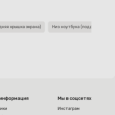
дняя крышка экрана)
Низ ноутбука (поддон, корыто,
 информация
Мы в соцсетях
ники
Инстаграм