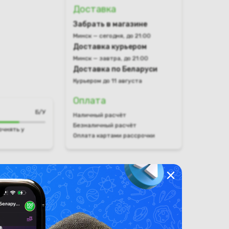
Доставка
Забрать в магазине
Минск — сегодня, до 21:00
Доставка курьером
Минск — завтра, до 21:00
Доставка по Беларуси
Курьером до 11 августа
Оплата
Б/У
Наличный расчёт
Безналичный расчёт
очнять у
Оплата картами рассрочки