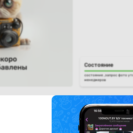
Состояние
состояние ,запрос фото ут
менеджеров