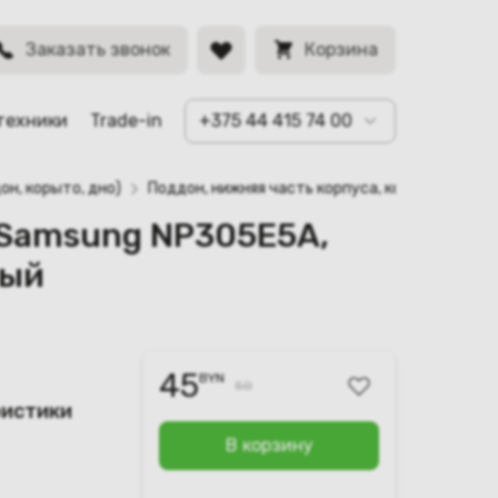
5X, NP300E5Z
BYN
Заказать звонок
Корзина
техники
Trade-in
+375 44 415 74 00
он, корыто, дно)
Поддон, нижняя часть корпуса, корыто для 
а Samsung NP305E5A,
ный
45
BYN
50
ристики
В корзину