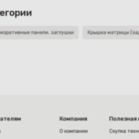
тегории
коративные панели, заглушки
Крышка матрицы (за
пателям
Компания
Полезная
а
О компании
Скупка тех