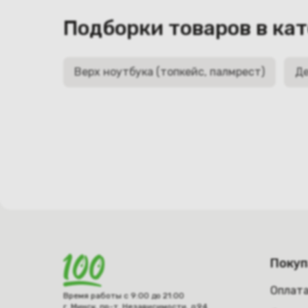
Подборки товаров в ка
Верх ноутбука (топкейс, палмрест)
Де
Поку
Оплат
Время работы с 9:00 до 21:00
г. Минск, пр-т. Независимости, д.94