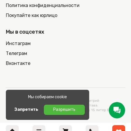
Политика конфиденциальности
Покупайте как юрлицо
Мы в соцсетях
Инстаграм
Телеграм
Вконтакте
© 2026 100nout.by,
Мы собираем cookie
ООО «СТОНОУТБУКОВ» Директор Метельский Дмитрий
Константинович, действующий на основании Устава.
Запретить
Разрешить
Адрес: 220100, Беларусь, г. Минск, ул. Кульман, д. 15 литер Б 9/к.
УНП 193664989