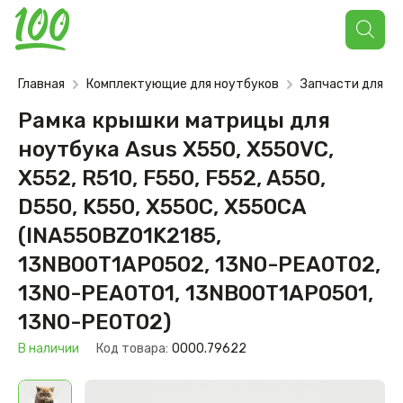
Поиск
товаров
Главная
Комплектующие для ноутбуков
Запчасти для но
Рамка крышки матрицы для
ноутбука Asus X550, X550VC,
X552, R510, F550, F552, A550,
D550, K550, X550C, X550CA
(INA550BZ01K2185,
13NB00T1AP0502, 13N0-PEA0T02,
13N0-PEA0T01, 13NB00T1AP0501,
13N0-PE0T02)
В наличии
Код товара:
0000.79622