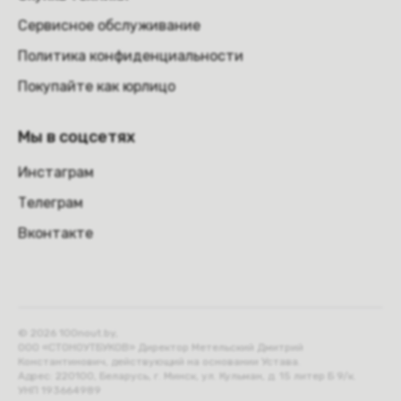
Сервисное обслуживание
Политика конфиденциальности
Покупайте как юрлицо
Мы в соцсетях
Инстаграм
Телеграм
Вконтакте
© 2026 100nout.by,
ООО «СТОНОУТБУКОВ» Директор Метельский Дмитрий
Константинович, действующий на основании Устава.
Адрес: 220100, Беларусь, г. Минск, ул. Кульман, д. 15 литер Б 9/к.
УНП 193664989