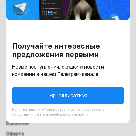
Рейтинг магазина:
4.6
из 5
Покупателям
Оплата
Получайте интересные
Доставка и самовывоз
предложения первыми
Trade-in
Новые поступления, скидки и новости
Отзывы
компании в нашем Телеграм-канале
Обмен и возврат
Подписаться
Компания
Нажимая кнопку «Подписаться» вы соглашаетесь с
О компании
условиями
политики конфиденциальности
Вакансии
Оферта