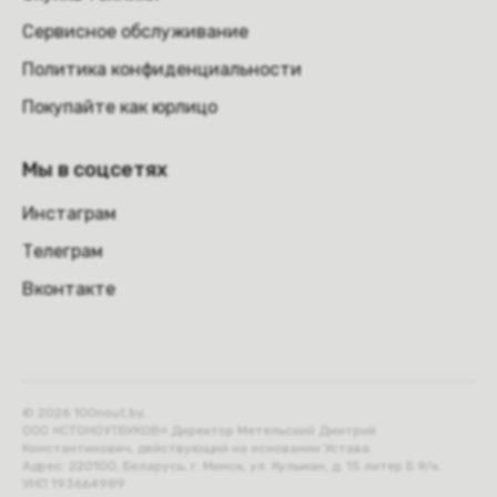
Сервисное обслуживание
Политика конфиденциальности
Покупайте как юрлицо
Мы в соцсетях
Инстаграм
Телеграм
Вконтакте
© 2026 100nout.by,
ООО «СТОНОУТБУКОВ» Директор Метельский Дмитрий
Константинович, действующий на основании Устава.
Адрес: 220100, Беларусь, г. Минск, ул. Кульман, д. 15 литер Б 9/к.
УНП 193664989