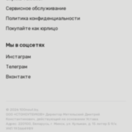
Сервисное обслуживание
Политика конфиденциальности
Покупайте как юрлицо
Мы в соцсетях
Инстаграм
Телеграм
Вконтакте
© 2026 100nout.by,
ООО «СТОНОУТБУКОВ» Директор Метельский Дмитрий
Константинович, действующий на основании Устава.
Адрес: 220100, Беларусь, г. Минск, ул. Кульман, д. 15 литер Б 9/к.
УНП 193664989