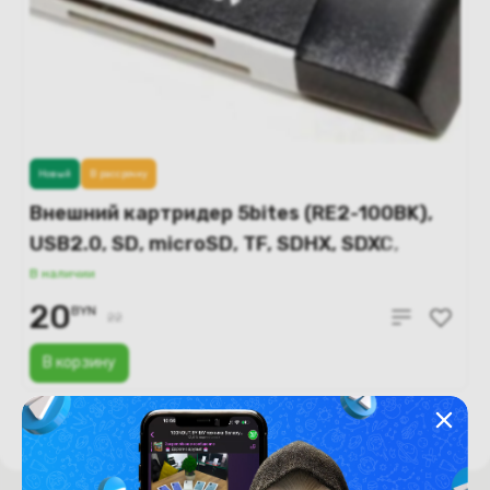
Новый
В рассрочку
Внешний картридер 5bites (RE2-100BK),
USB2.0, SD, microSD, TF, SDHX, SDXC,
черный
В наличии
20
BYN
22
В корзину