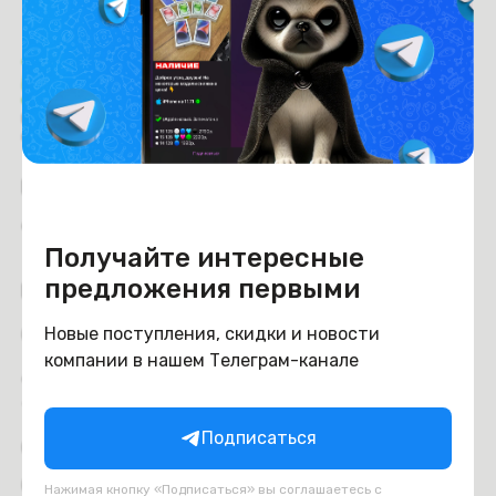
Время работы с 9:00 до 21:00
г. Минск, пр-т. Независимости, д.94
Рейтинг магазина:
4.6
из 5
Получайте интересные
предложения первыми
Покупателям
Новые поступления, скидки и новости
Оплата
компании в нашем Телеграм-канале
Доставка и самовывоз
Trade-in
Подписаться
Отзывы
Обмен и возврат
Нажимая кнопку «Подписаться» вы соглашаетесь с