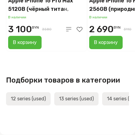
Apple iPhone 16 Pro Max
Apple iPhone 16 
512GB (чёрный титан,
256GB (природн
отличное)
хорошее)
В наличии
В наличии
3 100
2 690
BYN
BYN
3580
3110
В корзину
В корзину
Подборки товаров в категории
12 series (used)
13 series (used)
14 series (u