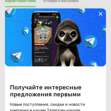
Характеристики
Отзывы о магазине
Общая информация
Производитель
HP
Тип товара
Доп. плата USB
Состояние
Состояние
удовлетворительное
Получайте интересные
Похожие товары
предложения первыми
Новые поступления, скидки и новости
компании в нашем Телеграм-канале