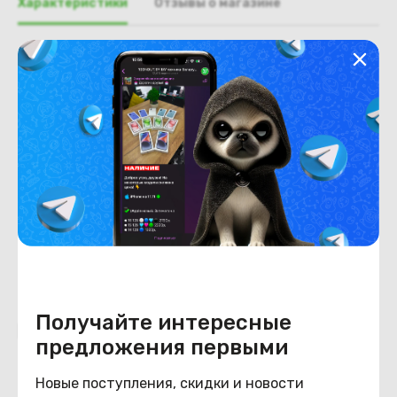
Характеристики
Отзывы о магазине
Общая информация
Производитель
HP
Тип товара
Доп. плата AUDIO + CARD
Reader
Состояние
Состояние
удовлетворительное
Получайте интересные
Похожие товары
предложения первыми
Новые поступления, скидки и новости