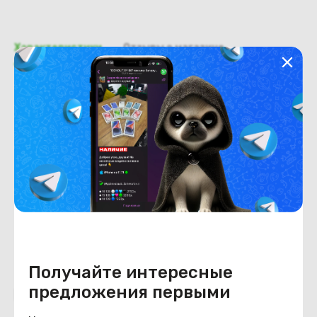
Характеристики
Отзывы о магазине
Общая информация
Производитель
HP
Тип товара
Доп. плата USB+AUDIO
Состояние
Состояние
удовлетворительное
Получайте интересные
предложения первыми
Похожие товары