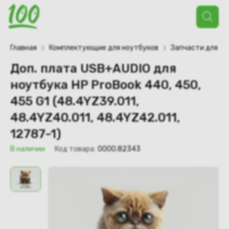
Поиск
товаров
Главная
Комплектующие для ноутбуков
Запчасти для но
Доп. плата USB+AUDIO для
ноутбука HP ProBook 440, 450,
455 G1 (48.4YZ39.011,
48.4YZ40.011, 48.4YZ42.011,
12787-1)
В наличии
Код товара:
0000.82343