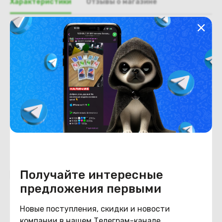
Характеристики
Отзывы о магазине
Общая информация
Производитель
Acer
Тип товара
Доп. плата USB
Состояние
Состояние
удовлетворительное
Получайте интересные
Похожие товары
предложения первыми
Новые поступления, скидки и новости
компании в нашем Телеграм-канале