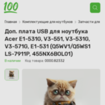
Поиск
товаров
Главная
Комплектующие для ноутбуков
Запчасти для но
Доп. плата USB для ноутбука
Acer E1-531G, V3-551, V3-531G,
V3-571G, E1-531 (Q5WV1/Q5WS1
LS-7911P, 455NX6BOL01)
В наличии
Код товара:
0000.82332