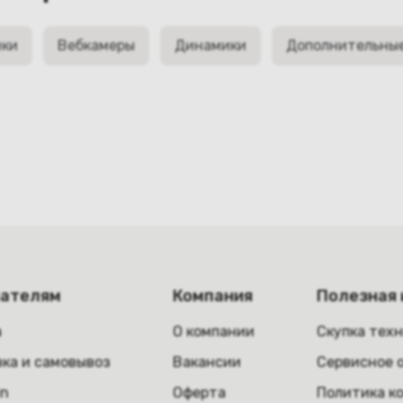
ики
Вебкамеры
Динамики
Дополнительны
пателям
Компания
Полезная
а
О компании
Скупка тех
ка и самовывоз
Вакансии
Сервисное 
in
Оферта
Политика к