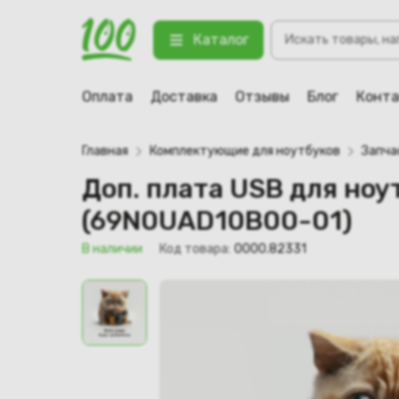
Поиск
Доп. плата USB для ноутбука Asu
Каталог
товаров
123 В наличии
Оплата
Доставка
Отзывы
Блог
Конт
Главная
Комплектующие для ноутбуков
Запча
Доп. плата USB для ноу
(69N0UAD10B00-01)
В наличии
Код товара:
0000.82331