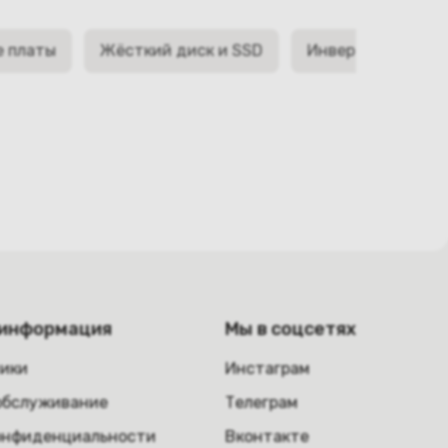
е платы
Жёсткий диск и SSD
Инверторы матри
 информация
Мы в соцсетях
ники
Инстаграм
обслуживание
Телеграм
онфиденциальности
Вконтакте