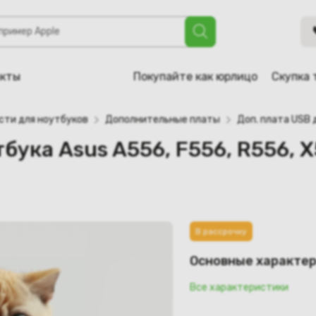
s A556, F556, R556, X556, X556U, X556UQ (69N0UAD10B00-01
акты
Покупайте как юрлицо
Скупка 
сти для ноутбуков
Дополнительные платы
Доп. плата USB 
тбука Asus A556, F556, R556, 
В рассрочку
Основные характе
Все характеристики