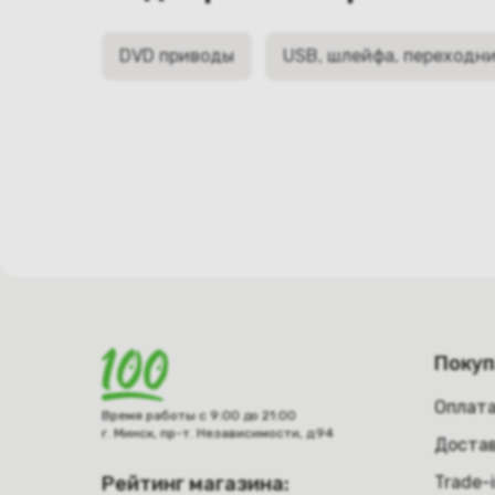
DVD приводы
USB, шлейфа, переходн
Поку
Оплат
Время работы с 9:00 до 21:00
г. Минск, пр-т. Независимости, д.94
Достав
Рейтинг магазина:
Trade-