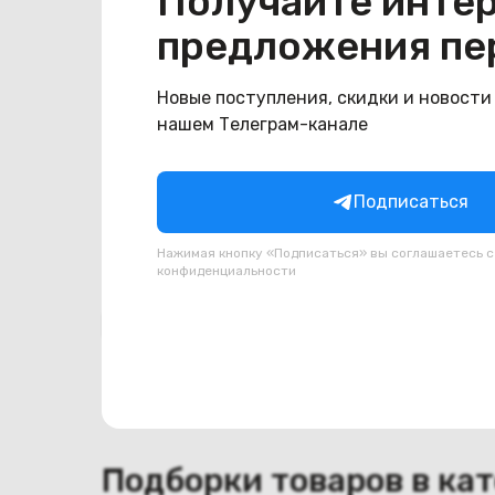
Получайте инте
Общая информация
предложения пе
Производитель
Asus
Тип товара
Доп. плата USB
Новые поступления, скидки и новости
нашем Телеграм-канале
Состояние
Состояние
удовлетворительное
Подписаться
Нажимая кнопку «Подписаться» вы соглашаетесь 
конфиденциальности
Похожие товары
Подборки товаров в ка