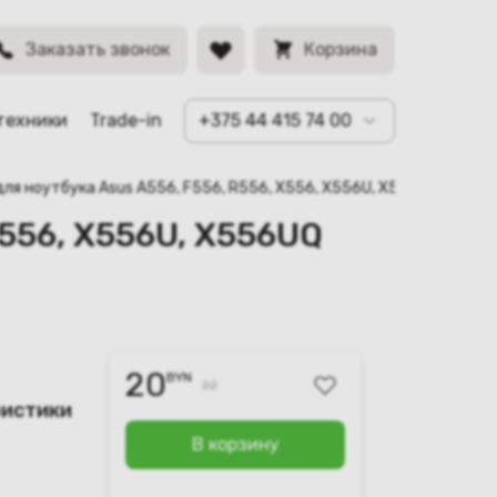
)
BYN
Заказать звонок
Корзина
техники
Trade-in
+375 44 415 74 00
для ноутбука Asus A556, F556, R556, X556, X556U, X556UQ (69N0
X556, X556U, X556UQ
20
BYN
22
ристики
В корзину