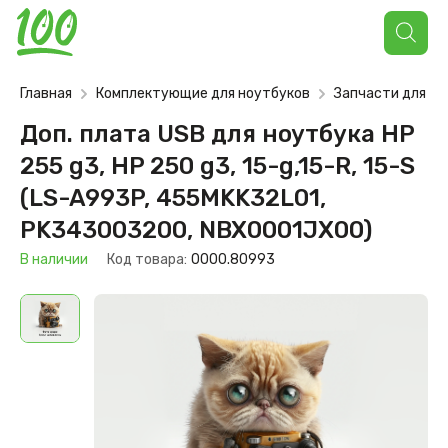
Поиск
товаров
Главная
Комплектующие для ноутбуков
Запчасти для но
Доп. плата USB для ноутбука HP
255 g3, HP 250 g3, 15-g,15-R, 15-S
(LS-A993P, 455MKK32L01,
PK343003200, NBX0001JX00)
В наличии
Код товара:
0000.80993