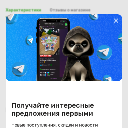
Характеристики
Отзывы о магазине
Общая информация
Производитель
Samsung
Тип товара
Доп. плата USB
Состояние
Состояние
удовлетворительное
Получайте интересные
Похожие товары
предложения первыми
Новые поступления, скидки и новости