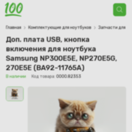
Поиск
товаров
Главная
Комплектующие для ноутбуков
Запчасти для но
Доп. плата USB, кнопка
включения для ноутбука
Samsung NP300E5E, NP270E5G,
270E5E (BA92-11765A)
В наличии
Код товара:
0000.82353