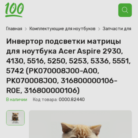
Поиск
товаров
Главная
Комплектующие для ноутбуков
Запчасти для но
Инвертор подсветки матрицы
для ноутбука Acer Aspire 2930,
4130, 5516, 5250, 5253, 5336, 5551,
5742 (PK070008J00-A00,
PK070008J00, 316800000106-
R0E, 316800000106)
В наличии
Код товара:
0000.82440