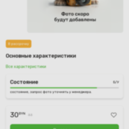
В рассрочку
Основные характеристики
Все характеристики
Состояние
Б/У
состояние, запрос фото уточнять у менеджера.
30
BYN
33