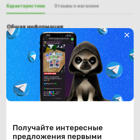
Характеристики
Отзывы о магазине
Общая информация
Производитель
Acer
Тип товара
Крышка матрицы
Состояние
Недостатки
состояние, запрос фото
уточнять у менеджера.
Состояние
Б/У
Внешний вид
состояние, запрос фото
уточнять у менеджера.
Получайте интересные
предложения первыми