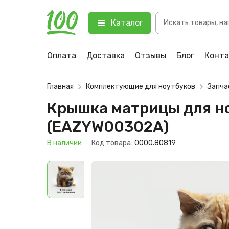
Поиск
Крышка матрицы для ноутбука Acer
Каталог
товаров
123 В наличии
Оплата
Доставка
Отзывы
Блог
Конт
Главная
Комплектующие для ноутбуков
Запча
Крышка матрицы для ноут
(EAZYW00302A)
В наличии
Код товара:
0000.80819