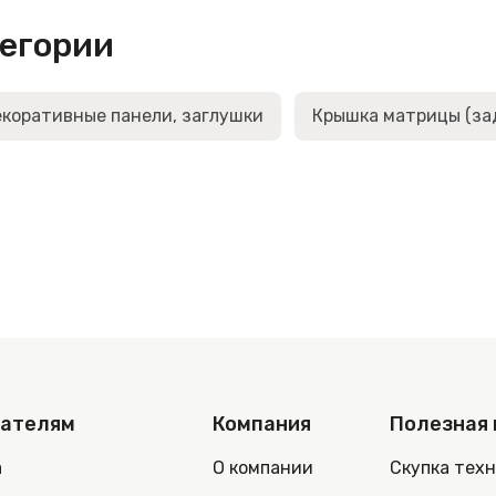
тегории
коративные панели, заглушки
Крышка матрицы (за
пателям
Компания
Полезная
а
О компании
Скупка тех