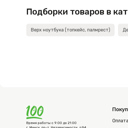
Подборки товаров в ка
Верх ноутбука (топкейс, палмрест)
Де
Поку
Оплат
Время работы с 9:00 до 21:00
г. Минск, пр-т. Независимости, д.94