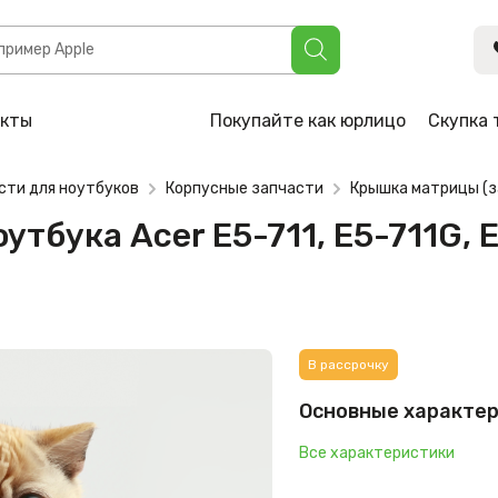
 E5-711, E5-711G, E5-771, ES1-711 ES1-731 (EAZYW00302A)
акты
Покупайте как юрлицо
Скупка 
сти для ноутбуков
Корпусные запчасти
Крышка матрицы (з
бука Acer E5-711, E5-711G, E5
В рассрочку
Основные характе
Все характеристики