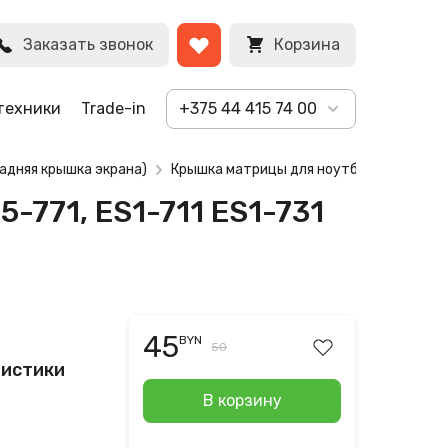
BYN
Заказать звонок
Корзина
техники
Trade-in
+375 44 415 74 00
адняя крышка экрана)
Крышка матрицы для ноутбука Acer E5-71
-771, ES1-711 ES1-731
45
BYN
50
ристики
В корзину