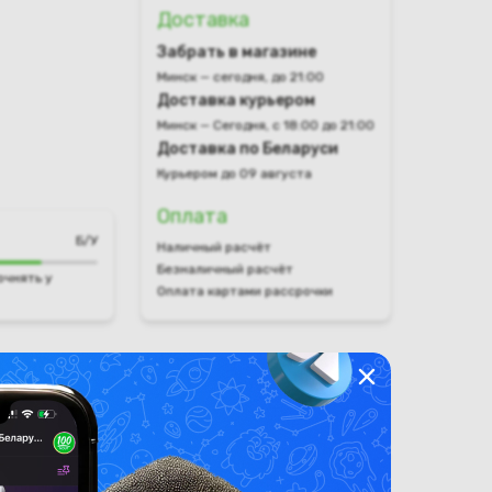
Доставка
Забрать в магазине
Минск — сегодня, до 21:00
Доставка курьером
Минск — Сегодня, с 18:00 до 21:00
Доставка по Беларуси
Курьером до 09 августа
Оплата
Б/У
Наличный расчёт
Безналичный расчёт
очнять у
Оплата картами рассрочки