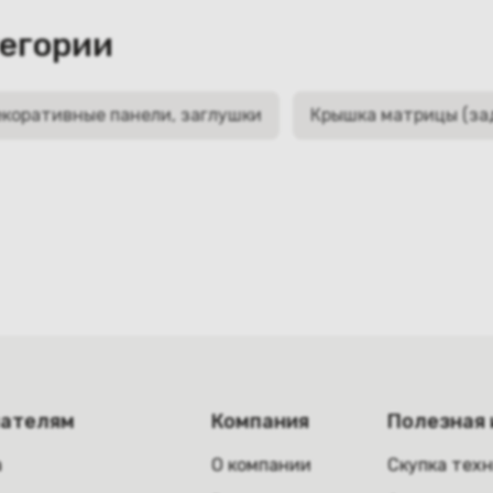
тегории
коративные панели, заглушки
Крышка матрицы (за
пателям
Компания
Полезная
а
О компании
Скупка тех