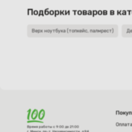
Подборки товаров в ка
Верх ноутбука (топкейс, палмрест)
Де
Поку
Оплат
Время работы с 9:00 до 21:00
г. Минск, пр-т. Независимости, д.94