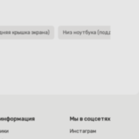
дняя крышка экрана)
Низ ноутбука (поддон, корыто,
 информация
Мы в соцсетях
ники
Инстаграм