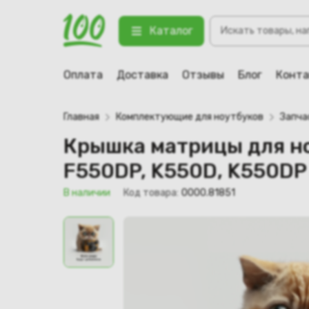
Крышка матрицы для ноутбука Asu
Поиск
PPA0111)
Каталог
товаров
123 В наличии
Оплата
Доставка
Отзывы
Блог
Конт
Главная
Комплектующие для ноутбуков
Запча
Крышка матрицы для но
F550DP, K550D, K550DP
В наличии
Код товара:
0000.81851