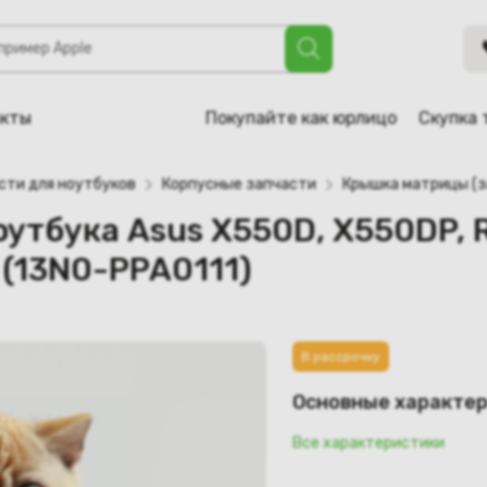
s X550D, X550DP, R510D, R510DP, F550D, F550DP, K550D, K5
акты
Покупайте как юрлицо
Скупка 
сти для ноутбуков
Корпусные запчасти
Крышка матрицы (з
утбука Asus X550D, X550DP, R
 (13N0-PPA0111)
В рассрочку
Основные характе
Все характеристики