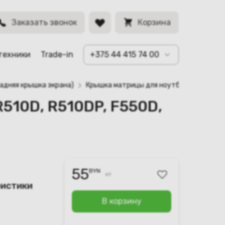
50DP (13N0-
BYN
Заказать звонок
Корзина
техники
Trade-in
+375 44 415 74 00
адняя крышка экрана)
Крышка матрицы для ноутбука Asus X550
510D, R510DP, F550D,
55
BYN
61
ристики
В корзину