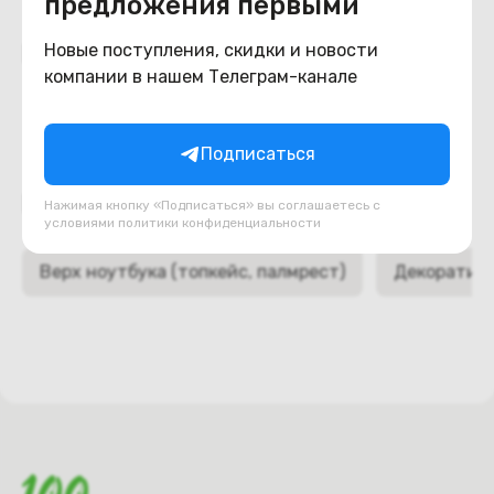
предложения первыми
Похожие товары
Новые поступления, скидки и новости
компании в нашем Телеграм-канале
Подписаться
Подборки товаров в категории
Нажимая кнопку «Подписаться» вы соглашаетесь с
условиями
политики конфиденциальности
Верх ноутбука (топкейс, палмрест)
Декоративн