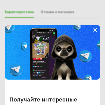
Характеристики
Отзывы о магазине
Общая информация
Производитель
Dell
Тип товара
Крышка матрицы
Состояние
Недостатки
состояние, запрос фото
уточнять у менеджера.
Состояние
Б/У
Внешний вид
состояние, запрос фото
уточнять у менеджера.
Получайте интересные