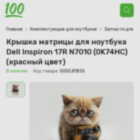
Поиск
товаров
Главная
Комплектующие для ноутбуков
Запчасти для но
Крышка матрицы для ноутбука
Dell Inspiron 17R N7010 (0K74HC)
(красный цвет)
В наличии
Код товара:
0000.81835