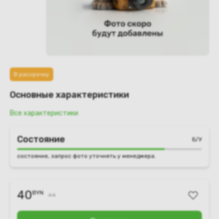
В рассрочку
Основные характеристики
Все характеристики
Состояние
Б/У
состояние, запрос фото уточнять у менеджера.
40
BYN
44