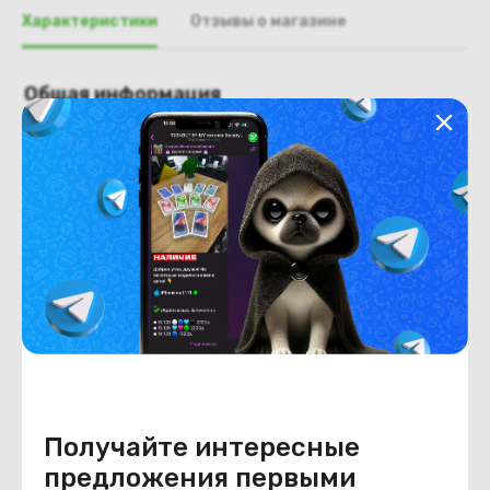
Характеристики
Отзывы о магазине
Общая информация
Производитель
Dell
Тип товара
Крышка матрицы
Состояние
Недостатки
состояние, запрос фото
уточнять у менеджера.
Состояние
Б/У
Внешний вид
состояние, запрос фото
уточнять у менеджера.
Получайте интересные
предложения первыми