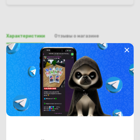
Характеристики
Отзывы о магазине
Общая информация
Производитель
HP
Тип товара
Крышка матрицы
Состояние
Недостатки
состояние ,запрос фото
уточнять у менеджеров
Состояние
Б/У
Внешний вид
состояние ,запрос фото
уточнять у менеджеров