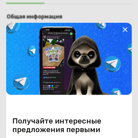
Общая информация
Производитель
HP
Тип товара
Крышка матрицы
Состояние
Недостатки
состояние ,запрос фото
уточнять у менеджеров
Состояние
Б/У
Внешний вид
состояние ,запрос фото
уточнять у менеджеров
Получайте интересные
предложения первыми
Похожие товары