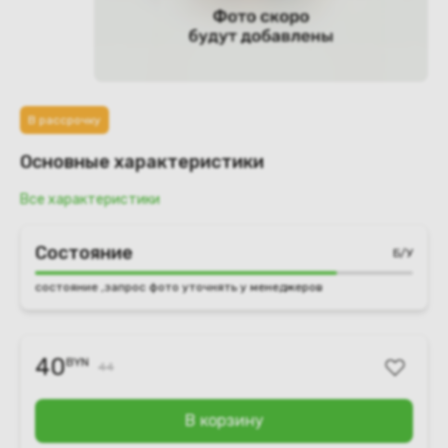
В рассрочку
Основные характеристики
Все характеристики
Состояние
Б/У
состояние ,запрос фото уточнять у менеджеров
40
BYN
44
В корзину