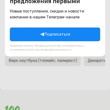
предложения первыми
Похожие товары
Новые поступления, скидки и новости
компании в нашем Телеграм-канале
Подписаться
Подборки товаров в категории
Нажимая кнопку «Подписаться» вы соглашаетесь с
условиями
политики конфиденциальности
Верх ноутбука (топкейс, палмрест)
Декоративн