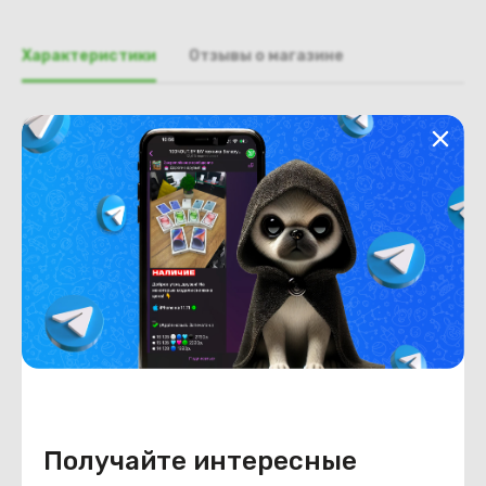
Характеристики
Отзывы о магазине
Общая информация
Производитель
HP
Тип товара
Крышка матрицы
Состояние
Недостатки
состояние ,запрос фото
уточнять у менеджеров
Состояние
Б/У
Внешний вид
состояние ,запрос фото
уточнять у менеджеров
Получайте интересные