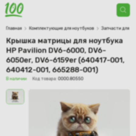
Поиск
товаров
Главная
Комплектующие для ноутбуков
Запчасти для но
Крышка матрицы для ноутбука
HP Pavilion DV6-6000, DV6-
6050er, DV6-6159er (640417-001,
640412-001, 665288-001)
В наличии
Код товара:
0000.80550