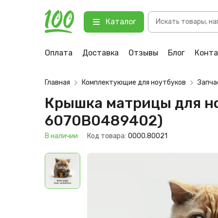
Поиск
Крышка матрицы для ноутбука HP
Каталог
товаров
123 В наличии
Оплата
Доставка
Отзывы
Блог
Конт
Главная
Комплектующие для ноутбуков
Запча
Крышка матрицы для но
6070B0489402)
В наличии
Код товара:
0000.80021