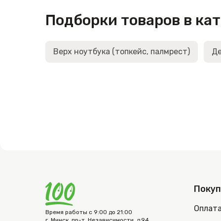
Подборки товаров в ка
Верх ноутбука (топкейс, палмрест)
Де
Поку
Оплат
Время работы с 9:00 до 21:00
г. Минск, пр-т. Независимости, д.94