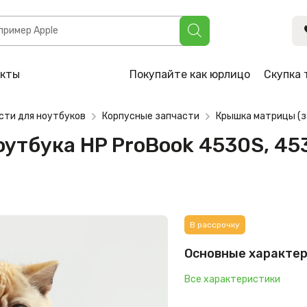
 ProBook 4530S, 4535S (646269-001, 6070B0489402)
акты
Покупайте как юрлицо
Скупка 
сти для ноутбуков
Корпусные запчасти
Крышка матрицы (з
утбука HP ProBook 4530S, 45
В рассрочку
Основные характе
Все характеристики