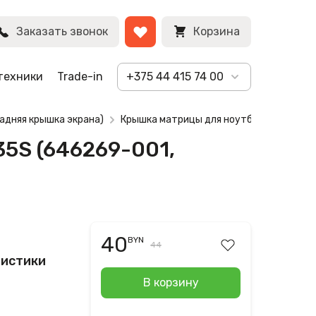
BYN
Заказать звонок
Корзина
техники
Trade-in
+375 44 415 74 00
адняя крышка экрана)
Крышка матрицы для ноутбука HP ProBo
35S (646269-001,
40
BYN
44
ристики
В корзину