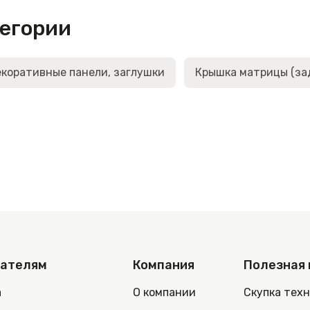
тегории
коративные панели, заглушки
Крышка матрицы (за
пателям
Компания
Полезная
а
О компании
Скупка тех