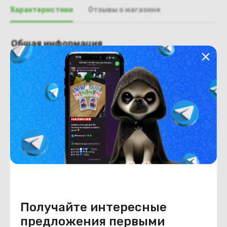
Характеристики
Отзывы о магазине
Общая информация
Производитель
Lenovo
Тип товара
Крышка матрицы
Состояние
Недостатки
состояние ,запрос фото
уточнять у менеджеров
Состояние
Б/У
Внешний вид
состояние ,запрос фото
уточнять у менеджеров
Получайте интересные
предложения первыми