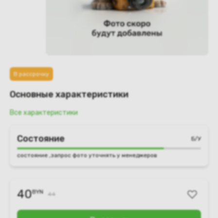
В рассрочку
Основные характеристики
Все характеристики
Состояние
Б/У
состояние ,запрос фото уточнять у менеджеров
40
BYN
44