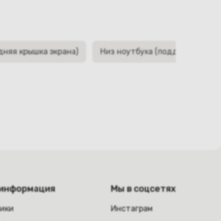
дняя крышка экрана)
Низ ноутбука (поддон, корыто,
 информация
Мы в соцсетях
ники
Инстаграм