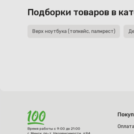
Подборки товаров в ка
Верх ноутбука (топкейс, палмрест)
Де
Поку
Оплат
Время работы с 9:00 до 21:00
г. Минск, пр-т. Независимости, д.94