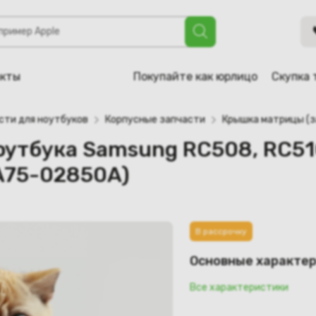
sung RC508, RC510, RV511, RV520, RV513, RV515 (BA75-031
акты
Покупайте как юрлицо
Скупка 
сти для ноутбуков
Корпусные запчасти
Крышка матрицы (з
утбука Samsung RC508, RC510,
A75-02850A)
В рассрочку
Основные характе
Все характеристики