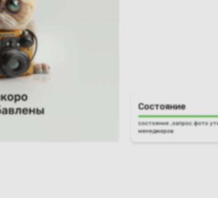
Состояние
состояние ,запрос фото ут
менеджеров