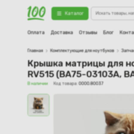
Крышка матрицы для ноутбука Sam
Поиск
02850A)
Каталог
товаров
123 В наличии
Оплата
Доставка
Отзывы
Блог
Конт
Главная
Комплектующие для ноутбуков
Запча
Крышка матрицы для но
RV515 (BA75-03103A, B
В наличии
Код товара:
0000.80037