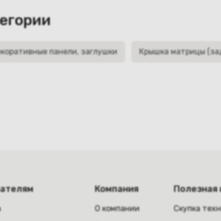
тегории
коративные панели, заглушки
Крышка матрицы (за
пателям
Компания
Полезная
а
О компании
Скупка тех