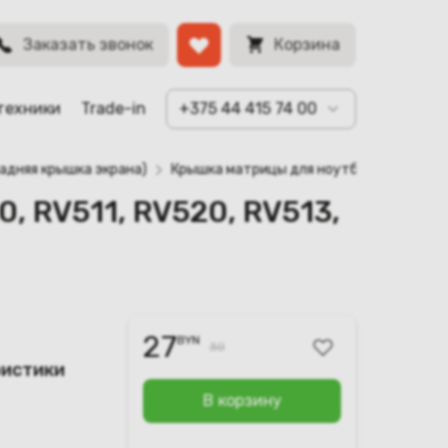
03A, BA75-
BYN
Заказать звонок
Корзина
техники
Trade-in
+375 44 415 74 00
адняя крышка экрана)
Крышка матрицы для ноутбука Samsung R
 RV511, RV520, RV513,
27
BYN
30
ристики
В корзину