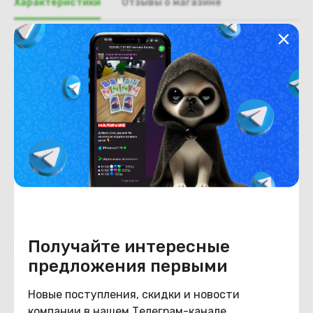
Характеристики
Отзывы о магазине
Общая информация
Производитель
Acer
Тип товара
Крышка отсека wi-fi
Состояние
Состояние
удовлетворительное
Получайте интересные
Похожие товары
предложения первыми
Новые поступления, скидки и новости
компании в нашем Телеграм-канале