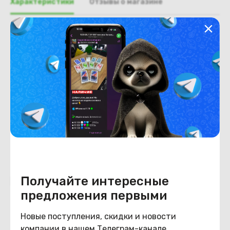
Характеристики
Отзывы о магазине
Общая информация
Производитель
Dell
Тип товара
Крышка отсека wi-fi
Состояние
Состояние
удовлетворительное
Получайте интересные
Похожие товары
предложения первыми
Новые поступления, скидки и новости
компании в нашем Телеграм-канале