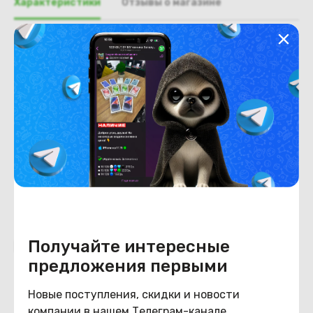
Характеристики
Отзывы о магазине
Общая информация
Производитель
HP
Тип товара
Крышка отсека wi-fi
Состояние
Состояние
удовлетворительное
Получайте интересные
Похожие товары
предложения первыми
Новые поступления, скидки и новости
компании в нашем Телеграм-канале