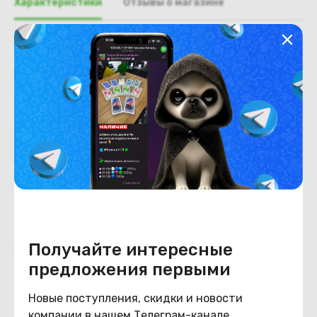
Характеристики
Отзывы о магазине
Общая информация
Производитель
Lenovo
Тип товара
Крышка отсека wi-fi
Состояние
Состояние
удовлетворительное
Получайте интересные
Похожие товары
предложения первыми
Новые поступления, скидки и новости
компании в нашем Телеграм-канале