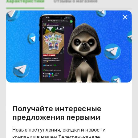
Характеристики
Отзывы о магазине
Общая информация
Производитель
HP
Тип товара
Панель с тачпадом
Состояние
Состояние
удовлетворительное
Получайте интересные
Похожие товары
предложения первыми
Новые поступления, скидки и новости
компании в нашем Телеграм-канале