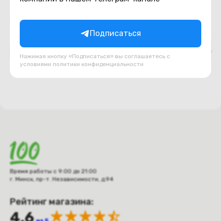
Подборки товаров в категории
Подписаться
Верх ноутбука (топкейс, палмрест)
Декоративн
Нажимая кнопку «Подписаться» вы соглашаетесь с
условиями
политики конфиденциальности
Время работы с 9:00 до 21:00
г. Минск, пр-т. Независимости, д.94
Рейтинг магазина:
4.6
из 5