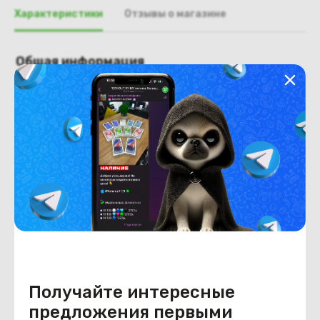
Характеристики
Отзывы о магазине
Общая информация
Производитель
Acer
Тип товара
Поддон, нижняя часть, корыто
Состояние
Недостатки
состояние, запрос фото
уточнять у менеджера.
Состояние
Б/У
Внешний вид
состояние, запрос фото
уточнять у менеджера.
Получайте интересные
предложения первыми