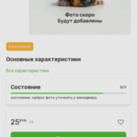
В рассрочку
Основные характеристики
Все характеристики
Состояние
Б/У
состояние, запрос фото уточнять у менеджера.
25
BYN
28